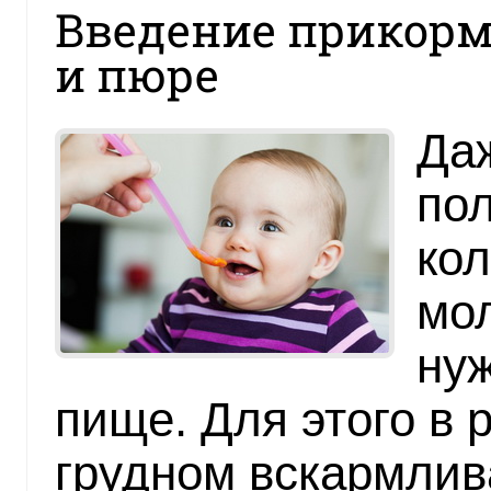
Введение прикорм
и пюре
Да
пол
кол
мол
нуж
пище. Для этого в 
грудном вскармлив