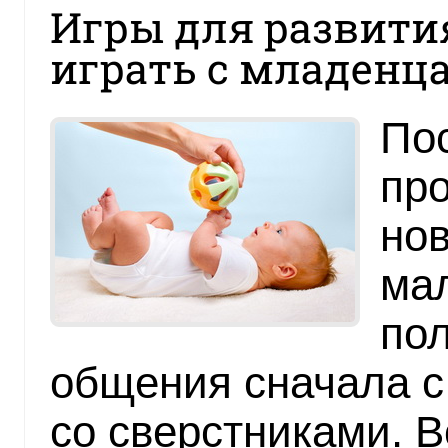
Игры для развити
играть с младенц
По
про
нов
ма
по
общения сначала с
со сверстниками. 