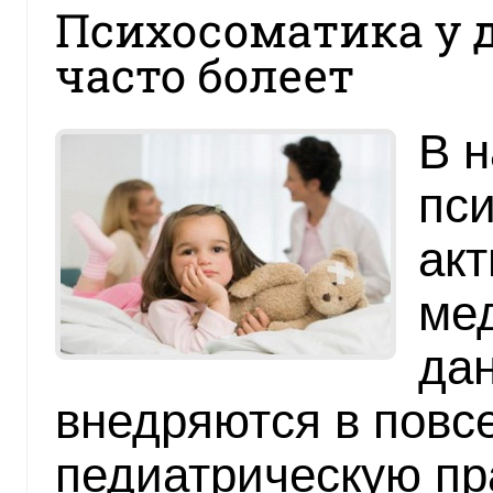
Психосоматика у д
часто болеет
В 
пси
акт
ме
да
внедряются в повс
педиатрическую пр