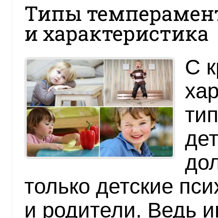
Типы темперамент
и характеристика
С к
хар
тип
дет
до
только детские пси
и родители. Ведь 