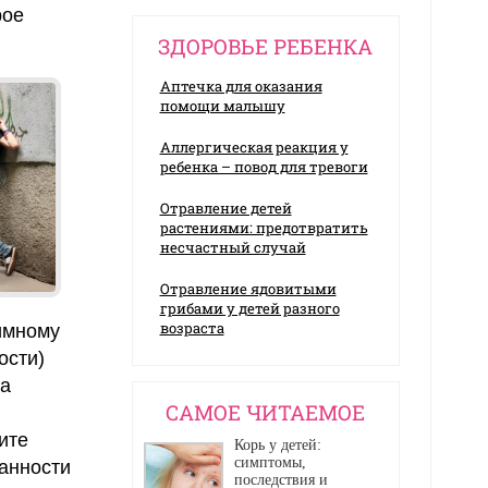
рое
ЗДОРОВЬЕ РЕБЕНКА
Аптечка для оказания
помощи малышу
Аллергическая реакция у
ребенка – повод для тревоги
Отравление детей
растениями: предотвратить
несчастный случай
Отравление ядовитыми
грибами у детей разного
возраста
имному
ости)
ла
CАМОЕ ЧИТАЕМОЕ
ите
Корь у детей:
симптомы,
анности
последствия и