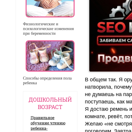
Физиологические и
психологические изменения
при беременности
Способы определения пола
В общем так. Я ору
ребенка
натворила, почему
не думаешь на пару
ДОШКОЛЬНЫЙ
поступаешь, как ма
ВОЗРАСТ
Я достаю ремень и
комнате, ревёт, п
Правильное
обучение чтению
Желаю «не смотря 
ребенка-
поговорим. Завтра