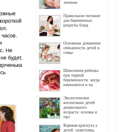
лечение
можные
Правильное питание
 короткой
для беременных:
рецепты блюд
ол.
 часов.
и
Основные домашние
обязанности детей в
с. Не
семье
не будет,
 доченька
Шевеления ребенка
ясь
при первой
беременности: когда
начинаются и на
Экологическое
воспитание детей
дошкольного
возраста: основы и
про
Коревая краснуха у
детей: симптомы,