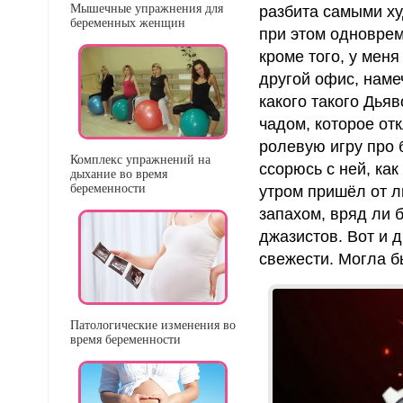
Мышечные упражнения для
разбита самыми х
беременных женщин
при этом одноврем
кроме того, у меня
другой офис, наме
какого такого Дья
чадом, которое от
ролевую игру про б
Комплекс упражнений на
ссорюсь с ней, как
дыхание во время
беременности
утром пришёл от 
запахом, вряд ли 
джазистов. Вот и д
свежести. Могла б
Патологические изменения во
время беременности