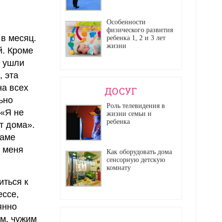
Особенности
физического развития
 в месяц.
ребенка 1, 2 и 3 лет
жизни
й. Кроме
у ушли
, эта
на всех
ДОСУГ
ьно
Роль телевидения в
 «Я не
жизни семьи и
ребенка
т дома».
маме
а меня
Как оборудовать дома
сенсорную детскую
комнату
иться к
ессе,
янно
ым, чужим