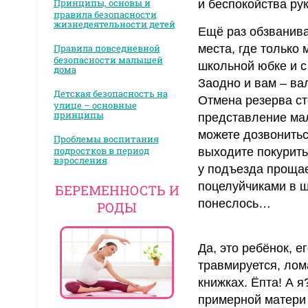
Принципы, основы и
и беспокойства ру
правила безопасности
жизнедеятельности детей
Ещё раз обзванива
Правила повседневной
места, где только
безопасности малышей
школьной юбке и с
дома
Заодно и вам – вал
Детская безопасность на
Отмена резерва ст
улице – основные
принципы
представление мал
можете дозвониться
Проблемы воспитания
подростков в период
выходите покурить 
взросления
у подъезда прощае
поцелуйчиками в щ
БЕРЕМЕННОСТЬ И
понеслось…
РОДЫ
Да, это ребёнок, е
травмируется, лом
книжках. Ёпта! А я
примерной матери 