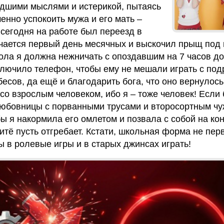
удшими мыслями и истерикой, пытаясь
енно успокоить мужа и его мать –
 сегодня на работе был переезд в
чается первый день месячных и выскочил прыщ под 
вола я должна нежничать с опоздавшим на 7 часов д
ключило телефон, чтобы ему не мешали играть с под
есов, да ещё и благодарить бога, что оно вернулось.
 со взрослым человеком, ибо я – тоже человек! Если
любовницы с порванными трусами и второсортным ч
бы я накормила его омлетом и позвала с собой на ко
итё пусть отгребает. Кстати, школьная форма не пер
ы в ролевые игры и в старых джинсах играть!