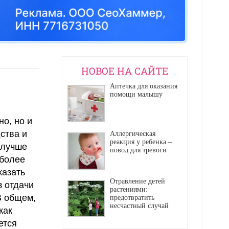
НОВОЕ НА САЙТЕ
Аптечка для оказания
помощи малышу
о, но и
ства и
Аллергическая
реакция у ребенка –
 лучше
повод для тревоги
 более
казать
Отравление детей
з отдачи
растениями:
В общем,
предотвратить
несчастный случай
как
ется