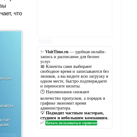
 вы
чает, что
!
Реклама
✨
VisitTime.ru
— удобная онлайн-
запись и расписание для бизнес
услуг.
📅 Клиенты сами выбирают
свободное время и записываются без
звонков, а вы видите всю загрузку в
одном месте, быстро подтверждаете
и переносите визиты.
🕒 Напоминания снижают
количество пропусков, а порядок в
графике экономит время
администратора.
💡
Подходит частным мастерам,
студиям и небольшим компаниям.
✅
Начать пользоваться сервисом