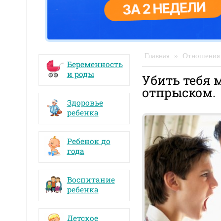
Главная
»
Отношения 
Беременность
и роды
Убить тебя м
отпрыском.
Здоровье
ребенка
Ребенок до
года
Воспитание
ребенка
Детское