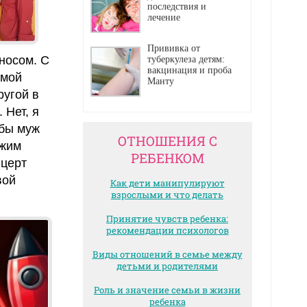
последствия и
лечение
Прививка от
носом. С
туберкулеза детям:
вакцинация и проба
омой
Манту
ругой в
 Нет, я
 бы муж
ОТНОШЕНИЯ С
ужим
РЕБЕНКОМ
нцерт
вой
Как дети манипулируют
взрослыми и что делать
Принятие чувств ребенка:
рекомендации психологов
Виды отношений в семье между
детьми и родителями
Роль и значение семьи в жизни
ребенка