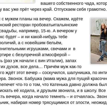
вашего собственного чада, кото
у вас уже прёт через край. Отпускаем себя грамотно.
с с мужем планы на вечер. Скажем, идёте
нский ресторан пробоватьитальянские
свадьбы, например, 15-ю. А вечером у
екс будет – и ни какой-нибудь тебе
роличий, а с новейшим бельём,
нительными игрушками, свечами и в
артире с безупречной атмосферой –
 (раз уж начали с вин Италии), запах
их духов, все дела… Причём муж как-то
о ждёт этот вечер – соскучился, шалунишка, по инт
ера. Звонок. Бабушка (мама мужа для пущей красочн
лепечет что-то о том, что Катенька давно должна бы
искать её ходила, и друзьям звонила, и в школу. Все
ть вечера, когда начало темнеть – и отчаялась. Звон
ьник, набирая номер трясущимися от злости, неожид