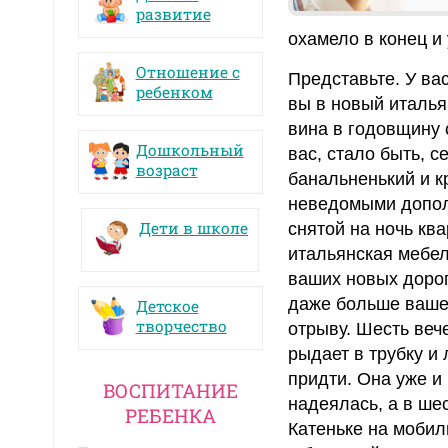
развитие
охамело в конец и 
Отношение с
Представьте. У ва
ребенком
вы в новый италья
вина в годовщину 
Дошкольный
вас, стало быть, с
возраст
банальненький и к
неведомыми допол
Дети в школе
снятой на ночь кв
итальянская мебель
ваших новых дорог
даже больше вашег
Детское
творчество
отрыву. Шесть веч
рыдает в трубку и 
придти. Она уже и 
ВОСПИТАНИЕ
надеялась, а в шес
РЕБЕНКА
Катеньке на мобил