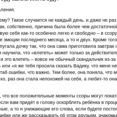
аления.
ему? Такое случается не каждый день, и даже не раз
так, собственно, причина была более чем достаточно
твую себя как-то особенно легко и свободно – в ссор
 эмоции последнего месяца, а то и двух. Кроме того
пугала дочку так, что она сама приготовила завтрак 
и научила, что «влететь» может только за действител
и это влететь – вовсе не обычный скандальчик из-за
 или «я же тебя просила сказать Вадику, что меня не
аб ошибки, что важно. Тем более, она поняла, что 
хо, раз она стала непохожей на себя, а любит-то он
ь, что все положительные моменты ссоры могут покат
если вам придёт в голову оскорблять ребёнка в проц
ные, а то и унижающие его слова, если будете посто
шибке или же рассказывать об этом друзьям, знаком