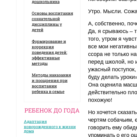
дошкольника
Утро. Мысли. Сож
Основы воспитания
сознательной
А, собственно, поч
дисциплины у
детей
Да, я срываюсь – 
того, утром я чувс
Формирование и
все мои негативные
коррекция
поведения детей:
ссора не только на
эффективные
перед школой, но 
методы
ужасный поступок, 
Методы наказания
буду делать уроки»
и поощрения при
Она оценила масшт
воспитании
ребенка в семье
действительно пло
похожую!
РЕБЕНОК ДО ГОДА
Но хочется сказат
чертям собачьим, 
Адаптация
новорожденного к жизни
говорить ему обид
дома
упоминать о его о