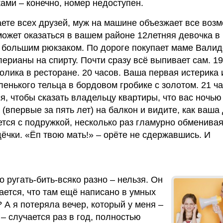
ками – конечно, номер недоступен.
ете всех друзей, муж на машине объезжает все воз
 может оказаться в вашем районе 12летняя девочка в
 большим рюкзаком. По дороге покупает маме Валид
ерианы на спирту. Почти сразу всё выпивает сам. 19
олика в ресторане. 20 часов. Ваша первая истерика 
енького тельца в бордовом гробике с золотом. 21 ча
, чтобы сказать владельцу квартиры, что вас ночью 
(впервые за пять лет) на балкон и видите, как ваша
тся с подружкой, несколько раз гламурно обменива
ёчки. «Ёп твою мать!» – орёте не сдержавшись. И
го ругать-бить-всяко разно – нельзя. Он
ается, что там ещё написано в умных
? А я потеряла вечер, который у меня –
– случается раз в год, полностью